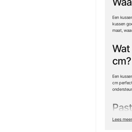
Waa
Een kusse
kussen goe
maat, waar
Wat 
cm?
Een kusse
cm perfect
ondersteu
Pas
Lees mee
Ja, een ku
cm een vee