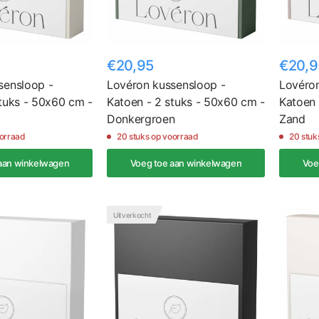
€20,95
€20,9
sensloop -
Lovéron kussensloop -
Lovéron
tuks - 50x60 cm -
Katoen - 2 stuks - 50x60 cm -
Katoen 
Donkergroen
Zand
oorraad
20 stuks op voorraad
20 stuk
aan winkelwagen
Voeg toe aan winkelwagen
Voe
Uitverkocht