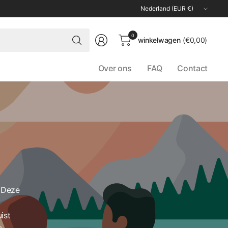
Land/regio
bijwerken
Zoeken
0
winkelwagen
(€0,00)
Over ons
FAQ
Contact
. Deze
ist
s