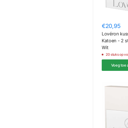
€20,95
Lovéron kus
Katoen - 2 s
Wit
20 stuks op v
Voeg toe 