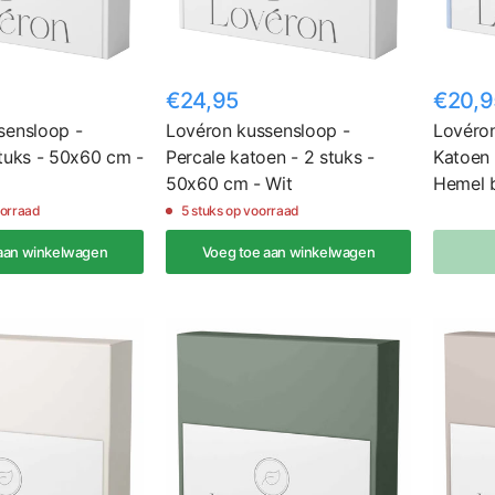
€24,95
€20,9
sensloop -
Lovéron kussensloop -
Lovéron
tuks - 50x60 cm -
Percale katoen - 2 stuks -
Katoen 
50x60 cm - Wit
Hemel 
oorraad
5 stuks op voorraad
aan winkelwagen
Voeg toe aan winkelwagen