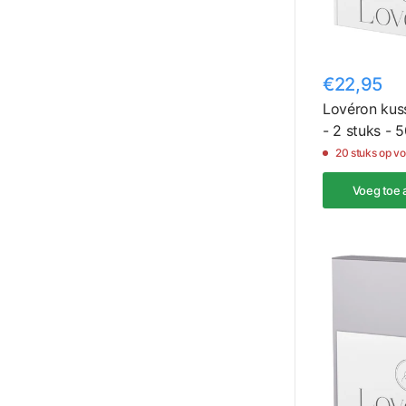
€22,95
Lovéron kuss
- 2 stuks - 
20 stuks op v
Voeg toe 