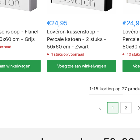
€24,95
€24,9
ensloop - Flanel
Lovéron kussensloop -
Lovéron
50x60 cm - Grijs
Percale katoen - 2 stuks -
Percale
50x60 cm - Zwart
50x60 c
oorraad
1 stuks op voorraad
10 stuk
aan winkelwagen
Voeg toe aan winkelwagen
Voe
1-15 korting op 27 prod
1
2