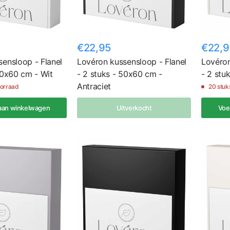
€22,95
€22,9
ensloop - Flanel
Lovéron kussensloop - Flanel
Lovéron
50x60 cm - Wit
- 2 stuks - 50x60 cm -
- 2 stu
Antraciet
oorraad
20 stuk
aan winkelwagen
Uitverkocht
Voe