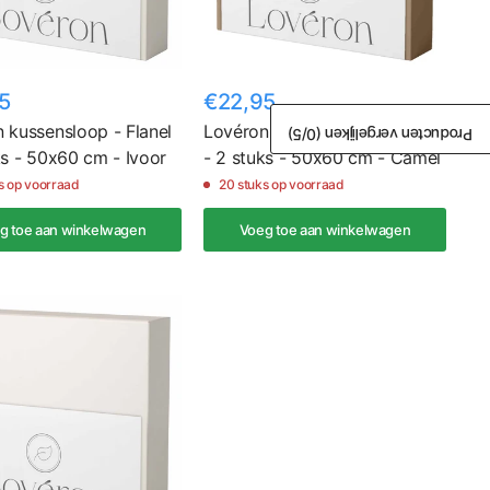
5
€22,95
 kussensloop - Flanel
Lovéron kussensloop - Flanel
/5)
0
Producten vergelijken (
ks - 50x60 cm - Ivoor
- 2 stuks - 50x60 cm - Camel
s op voorraad
20 stuks op voorraad
g toe aan winkelwagen
Voeg toe aan winkelwagen