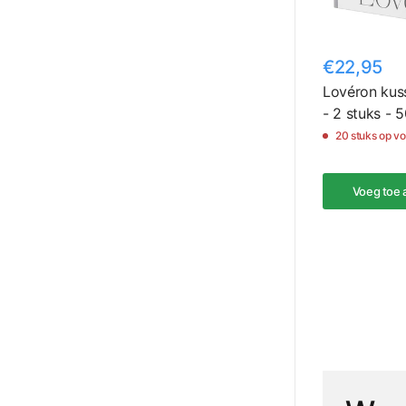
€22,95
Lovéron kuss
- 2 stuks - 
20 stuks op v
Voeg toe 