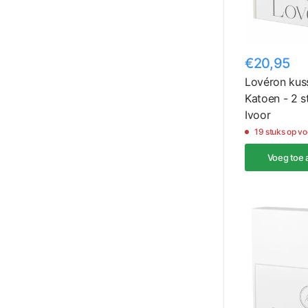
€20,95
Lovéron kus
Katoen - 2 s
Ivoor
19 stuks op v
Voeg toe 