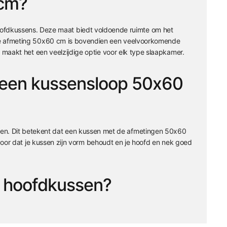
 cm?
ofdkussens. Deze maat biedt voldoende ruimte om het
. De afmeting 50x60 cm is bovendien een veelvoorkomende
it maakt het een veelzijdige optie voor elk type slaapkamer.
 een kussensloop 50x60
en. Dit betekent dat een kussen met de afmetingen 50x60
ervoor dat je kussen zijn vorm behoudt en je hoofd en nek goed
 hoofdkussen?
sen. Hoewel er verschillende maten kussens zijn, is 50x60
ende ruimte om je kussen comfortabel te bedekken en