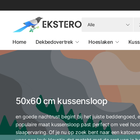
Zoeken
Home
Dekbedovertrek
Hoeslaken
Kuss
50x60 cm kussensloop
en goede nachtrust begint bij het juiste beddengoed,
populaire maat kussensloop past perfect om veel hoo
slaapervaring. Of je nu op zoek bent naar een katoen
voor een leuk kleurtje dat matcht met de rest van je