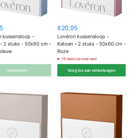
5
€20,95
 kussensloop -
Lovéron kussensloop -
- 2 stuks - 50x60 cm -
Katoen - 2 stuks - 50x60 cm -
blauw
Roze
19 stuks op voorraad
Uitverkocht
Voeg toe aan winkelwagen