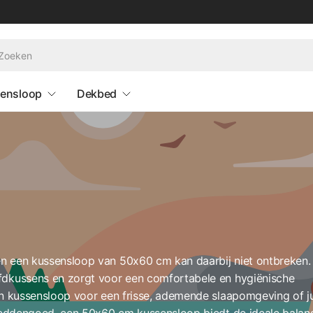
ensloop
Dekbed
 en een kussensloop van 50x60 cm kan daarbij niet ontbreken
fdkussens en zorgt voor een comfortabele en hygiënische
en kussensloop voor een frisse, ademende slaapomgeving of ju
 beddengoed, een 50x60 cm kussensloop biedt de ideale balan