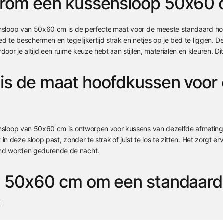
rom een kussensloop 50x60
nsloop van 50x60 cm is de perfecte maat voor de meeste standaard ho
d te beschermen en tegelijkertijd strak en netjes op je bed te liggen
door je altijd een ruime keuze hebt aan stijlen, materialen en kleuren. D
is de maat hoofdkussen voor
nsloop van 50x60 cm is ontworpen voor kussens van dezelfde afmeting
 in deze sloop past, zonder te strak of juist te los te zitten. Het zorgt 
nd worden gedurende de nacht.
t 50x60 cm om een standaard
r
ssensloop van 50x60 cm past meestal prima om een standaard hoofdkus
lgebruikte maat voor kussens en slopen in Nederland. Het biedt voldo