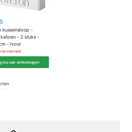
5
 kussensloop -
 katoen - 2 stuks -
m - Ivoor
s op voorraad
g toe aan winkelwagen
ucten